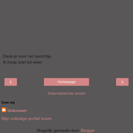
Dank je voor het berichtje.
Ik hoop snel tot weer.
‹
›
Homepage
Internetversie tonen
Over mij
Unknown
Mijn volledige profiel tonen
Mogelijk gemaakt door
Blogger
.