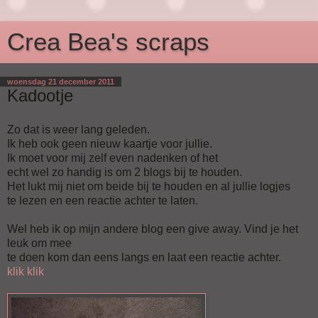
Crea Bea's scraps
woensdag 21 december 2011
Kadootje
Zo dat is weer lang geleden.
Ik heb ook geen nieuw kaartje voor jullie.
Ik moet voor mij zelf even nadenken of het
echt wel zo handig is om 2 blogs bij te houden.
Het lukt mij niet om beide bij te houden en al jullie logjes
te lezen en een reactie achter te laten.
Wel heb ik op mijn andere blog een give away. Vind je het
leuk om mee
te doen kom dan eens langs en laat een reactie achter.
klik klik