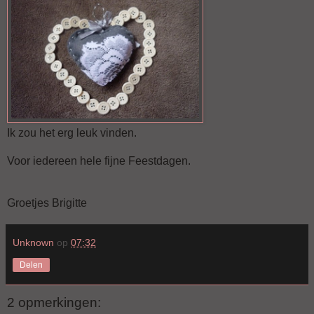
Ik zou het erg leuk vinden.
Voor iedereen hele fijne Feestdagen.
Groetjes Brigitte
Unknown
op
07:32
Delen
2 opmerkingen: